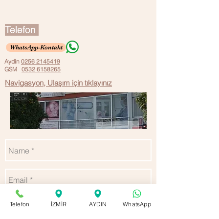
Telefon
WhatsApp-Kontakt
Aydin
0256 2145419
GSM
0532 6158265
Navigasyon, Ulaşım için tıklayınız
Nachricht
senden
Telefon
İZMİR
AYDIN
WhatsApp