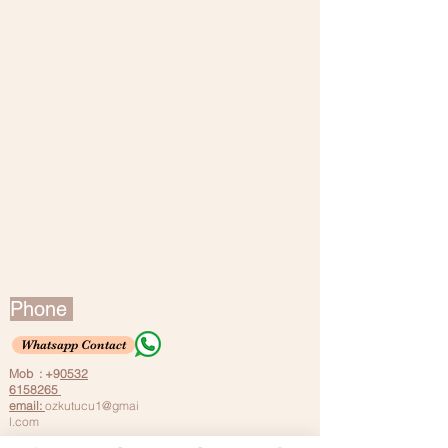
Phone
Whatsapp Contact
Mob : +9
0532
6158265
email:
ozkutucu1@g
mai
l.com