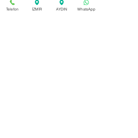
Navigasyon, Ulaşım için tıklayınız
Telefon
İZMİR
AYDIN
WhatsApp
send message
Send